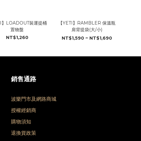
TI】LOADOUT裝運提桶
【YETI】RAMBLER 保溫瓶
置物盤
肩背提袋(大/小)
NT$1,260
NT$1,590 ~ NT$1,690
銷售通路
波樂門市及網路商城
授權經銷商
購物須知
退換貨政策