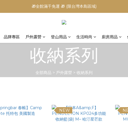
🎁全館滿千免運 🎁 (限台灣本島區域)
品牌專區
戶外露營
登山用品
生活時尚
廚房用品
收納系列
全部商品
>
戶外露營
>
收納系列
NEW
N