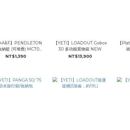
A&F】PENDLETON
【YETI】LOADOUT Gobox
【Pla
納籃 (可堆疊) MC703
30 多功能置物箱 NEW
– 高地黑峰
(Or
NT$1,390
NT$13,900
P