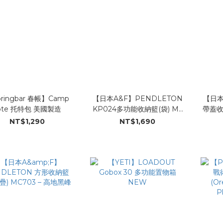
ringbar 春帳】Camp
【日本A&F】PENDLETON
【日本
ote 托特包 美國製造
KP024多功能收納籃(袋) M–
帶蓋收
哈汀星芒款
NT$1,290
NT$1,690