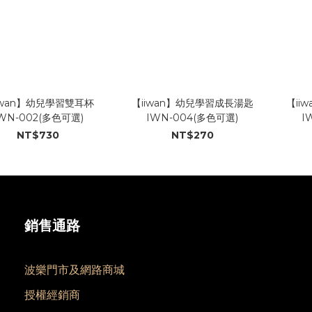
iwan】幼兒學習雙耳杯
【iiwan】幼兒學習成長湯匙
【ii
WN-002(多色可選)
IWN-004(多色可選)
I
NT$730
NT$270
銷售通路
波樂門市及網路商城
授權經銷商