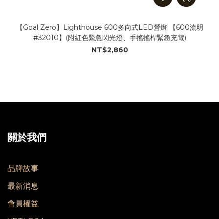
【Goal Zero】Lighthouse 600多向式LED營燈 【600流明
#32010】(附紅色緊急閃光燈、手搖搖桿緊急充電)
NT$2,860
關於我們
品牌故事
最新消息
會員權益