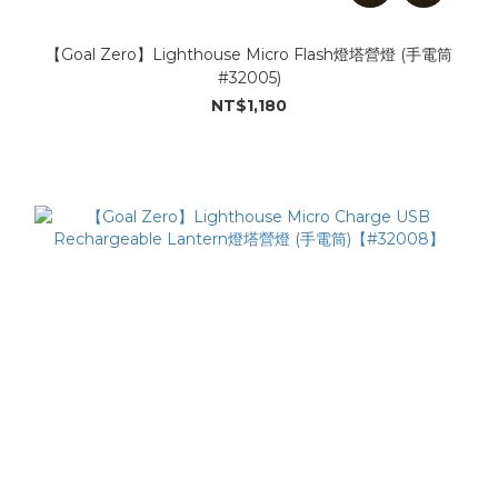
【Goal Zero】Lighthouse Micro Flash燈塔營燈 (手電筒
#32005)
NT$1,180