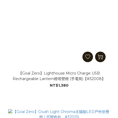
【Goal Zero】Lighthouse Micro Charge USB
Rechargeable Lantern燈塔營燈 (手電筒)【#32008】
NT$1,380