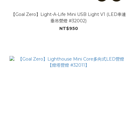
【Goal Zero】Light-A-Life Mini USB Light V1 (LED串連
垂吊營燈 #32002)
NT$950