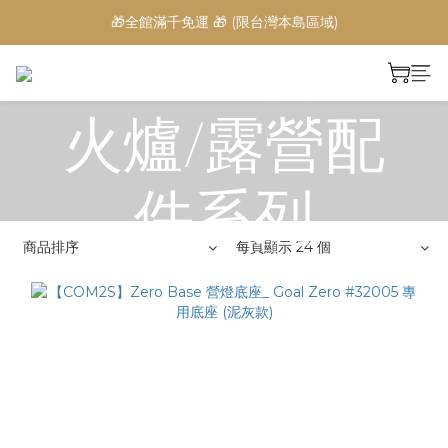
🎁全館滿千免運 🎁 (限台灣本島區域)
COM2S 營燈/
火爐/露營配
件系列
商品排序
每頁顯示 24 個
全部商品
>
品牌專區
>
COM2S 營燈/火爐/露營配件系列