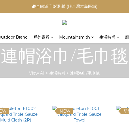
🎁全館滿千免運 🎁 (限台灣本島區域)
outdoor Brand
戶外露營
Mountainsmith
生活時尚
廚
連帽浴巾/毛巾毯
View All
>
生活時尚
>
連帽浴巾/毛巾毯
EW
NEW
新