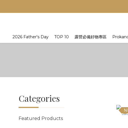
2026 Father's Day
TOP 10
露營必備好物專區
Prokan
Categories
N
Featured Products