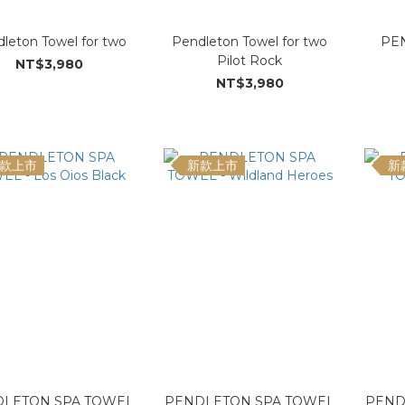
leton Towel for two
Pendleton Towel for two
PE
Pilot Rock
NT$3,980
NT$3,980
款上市
新款上市
新
LETON SPA TOWEL
PENDLETON SPA TOWEL
PEND