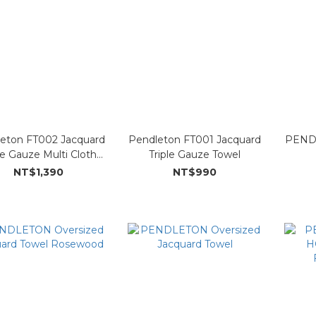
eton FT002 Jacquard
Pendleton FT001 Jacquard
PENDL
le Gauze Multi Cloth
Triple Gauze Towel
(2P)
NT$1,390
NT$990