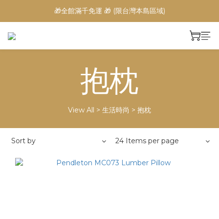
🎁全館滿千免運 🎁 (限台灣本島區域)
抱枕
View All
>
生活時尚
>
抱枕
Sort by
24 Items per page