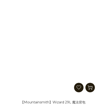
【Mountainsmith】Wizard 29L 魔法背包