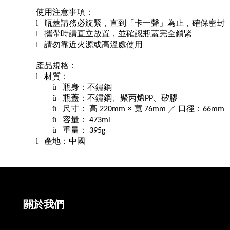
使用注意事項：
l
瓶蓋請務必旋緊，直到「卡一聲」為止，確保密封
l
攜帶時請直立放置，並確認瓶蓋完全鎖緊
l
請勿靠近火源或高溫處使用
產品規格：
l
材質：
ü
瓶身：不鏽鋼
ü
瓶蓋：不鏽鋼、聚丙烯
、矽膠
PP
ü
尺寸：
高
×
寬
／
口徑：
220mm
76mm
66mm
ü
容量：
473ml
ü
重量：
395g
l
產地：中國
關於我們