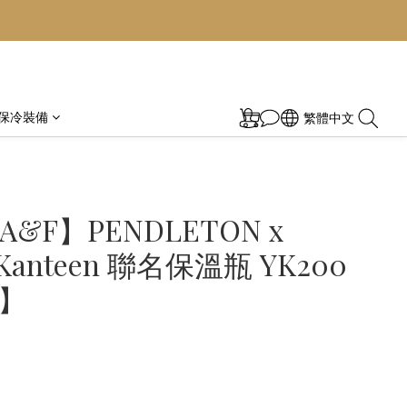
保冷裝備
繁體中文
&F】PENDLETON x
 Kanteen 聯名保溫瓶 YK200
z】