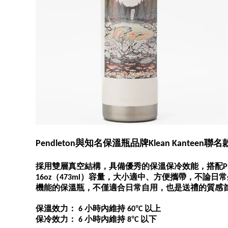
與知名保溫瓶品牌
聯名
Pendleton
Klean Kanteen
採用雙層真空結構，具備優秀的保溫保冷效能，搭配
P
（
）容量，大小適中、方便攜帶，不論日常
16oz
473ml
機能的保溫瓶，不僅適合日常自用，也是送禮的質感
保溫效力：
小時內維持
°
以上
6
60
C
保冷效力：
小時內維持
°
以下
6
8
C