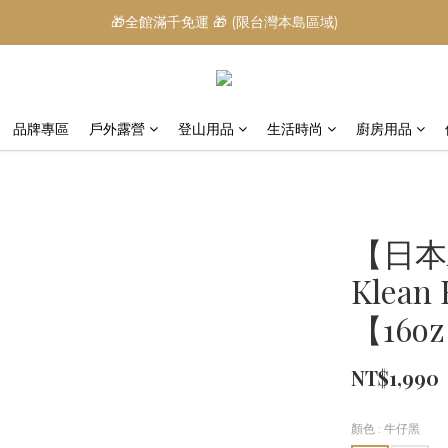
🎁全館滿千免運 🎁 (限台灣本島區域)
品牌專區
戶外露營
登山用品
生活時尚
廚房用品
【日本A
Klean
【16o
NT$1,990
顏色
: 牛仔黑