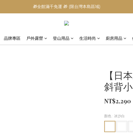
🎁全館滿千免運 🎁 (限台灣本島區域)
品牌專區
戶外露營
登山用品
生活時尚
廚房用品
【日本A
斜背小
NT$2,290
顏色
: 冰沙白