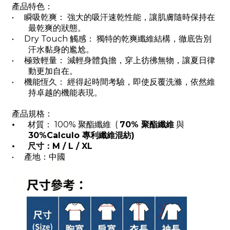
產品特色：
•
瞬吸乾爽：
強大的吸汗速乾性能，讓肌膚隨時保持在
最乾爽的狀態。
•
Dry Touch
觸感：
獨特的乾爽纖維結構，徹底告別
汗水黏身的尷尬。
•
極致輕量：
減輕身體負擔，穿上彷彿無物，讓夏日律
動更加自在。
•
機能恆久：
經得起時間考驗，即使反覆洗滌，依然維
持卓越的機能表現。
產品規格：
•
材質：
100%
聚酯纖維
(
70%
聚酯纖維
與
30%Calculo
專利纖維混紡
)
•
尺寸：
M / L / XL
•
產地：中國