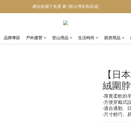
🎁全館滿千免運 🎁 (限台灣本島區域)
品牌專區
戶外露營
登山用品
生活時尚
廚房用品
【日本A
絨圍脖
•厚實柔軟的
•方便穿戴式
•適合通勤、
•尺寸輕巧、