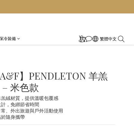
保冷裝備
繁體中文
&F】PENDLETON 羊羔
 – 米色款
羊羔絨材質，提供溫暖包覆感
設計，免綁節省時間
日常、外出旅遊與戶外活動使用
易於隨身攜帶