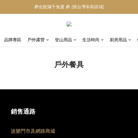
🎁全館滿千免運 🎁 (限台灣本島區域)
品牌專區
戶外露營
登山用品
生活時尚
廚房用品
戶外餐具
銷售通路
波樂門市及網路商城