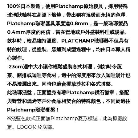
100%
Platchamp
日本製造，使用
原始模具，採用特殊
玻璃狀釉料在高溫下煅燒，帶出獨有溫暖而永恆的色澤。
Platchamp
0.8mm
琺瑯器具厚度達
，是一般琺瑯製品
0.4mm
厚度的兩倍，當在營地或戶外盛裝料理或湯品、
PLATCHAMP
飲料時，較易維持溫度。
琺瑯器不但具有
特的紋理，從塗裝、窯爐到成型過程中，均由日本職人精
心製作。
23cm
適中大小讓你輕鬆盛裝各式料理，例如時令蔬
菜、豬排或咖哩等食材，適中的深度用來放入咖哩湯汁也
不易潑灑出來。同時也適合擺放沙拉和各式拼盤。
Platchamp
此琺瑯淺盤，正面盤身有著
鑽石徽章，搭配
與野營和燒烤等戶外食品相契合的特殊顏色，不同於過往
Platchamp
琺瑯餐盤！
※淺藍色款式正面無
Platchamp
菱形標誌，此為原廠設
定。
LOGO
位於底部。