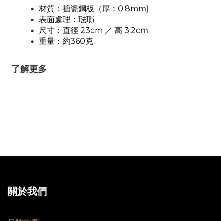
0.8mm)
材質：搪瓷鋼板（厚：
表面處理：琺瑯
23cm
3.2cm
尺寸：直徑
／
高
360
重量：約
克
了解更多
關於我們