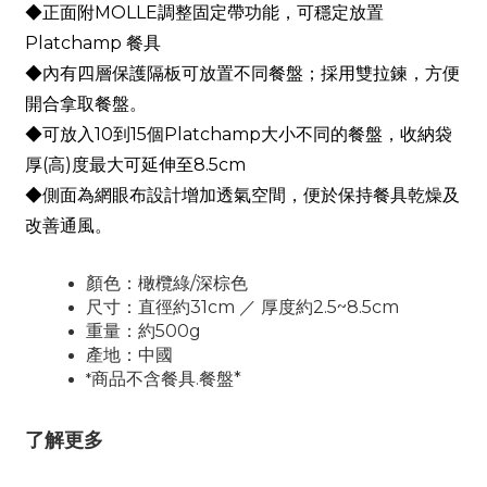
MOLLE
◆正面附
調整固定帶功能，可穩定放置
Platchamp
餐具
◆內有四層保護隔板可放置不同餐盤；採用雙拉鍊，方便
開合拿取餐盤。
10
15
Platchamp
◆可放入
到
個
大小不同的餐盤，收納袋
(
)
8.5cm
厚
高
度最大可延伸至
◆側面為網眼布設計增加透氣空間，便於保持餐具乾燥及
改善通風。
/
顏色：橄欖綠
深棕色
31cm
2.5~8.5cm
尺寸：直徑約
／ 厚度約
500g
重量：約
產地：中國
商品不含餐具
.
餐盤
*
*
了解更多