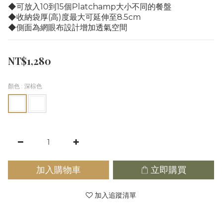
◆可放入10到15個Platchamp大小不同的餐盤
◆收納袋厚(高)度最大可延伸至8.5cm 
◆側面為網眼布設計增加透氣空間
NT$1,280
顏色
: 深棕色
加入購物車
立即購買
加入追蹤清單