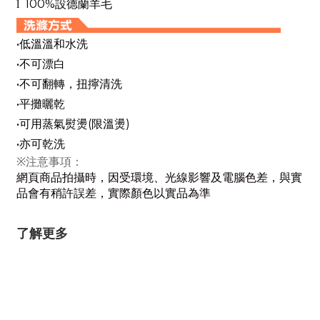
100%
l
設德蘭羊毛
•
低溫溫和水洗
•
不可漂白
•
不可翻轉，扭擰清洗
•
平攤曬乾
•
(
)
可用蒸氣熨燙
限溫燙
•
亦可乾洗
※注意事項：
網頁商品拍攝時，因受環境、光線影響及電腦色差，與實
品會有稍許誤差，實際顏色以實品為準
了解更多