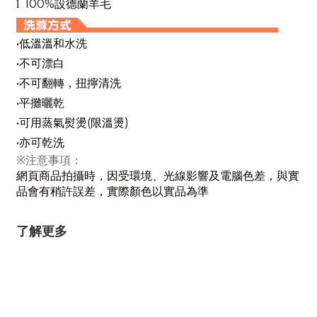
100%
l
設德蘭羊毛
•
低溫溫和水洗
•
不可漂白
•
不可翻轉，扭擰清洗
•
平攤曬乾
•
(
)
可用蒸氣熨燙
限溫燙
•
亦可乾洗
※注意事項：
網頁商品拍攝時，因受環境、光線影響及電腦色差，與實
品會有稍許誤差，實際顏色以實品為準
了解更多