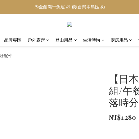
🎁全館滿千免運 🎁 (限台灣本島區域)
品牌專區
戶外露營
登山用品
生活時尚
廚房用品
烹飪配件
【日本A
組/午餐
落時分
NT$1,280