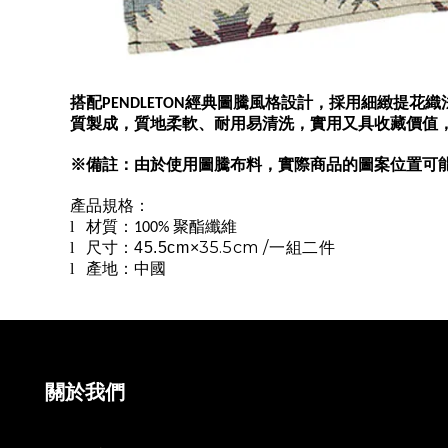
搭配
經典圖騰風格設計，採用細緻提花織
PENDLETON
質製成，質地柔軟、耐用易清洗，實用又具收藏價值
※備註：由於使用圖騰布料，實際商品的圖案位置可
產品規格：
l
材質：
聚酯纖維
100%
35.5cm /
l
尺寸：
45.5cm
×
一組二件
l
產地：中國
關於我們