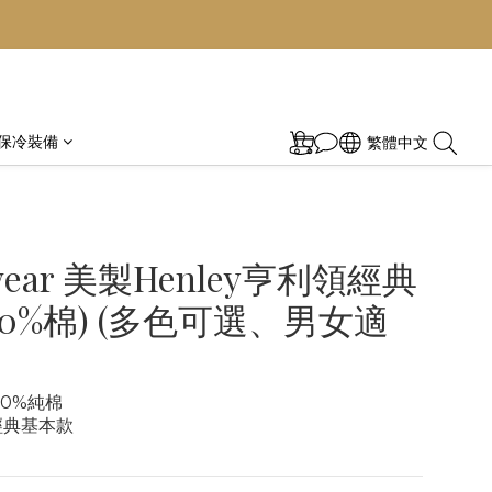
保冷裝備
繁體中文
wear 美製Henley亨利領經典
00%棉) (多色可選、男女適
00%純棉
r經典基本款