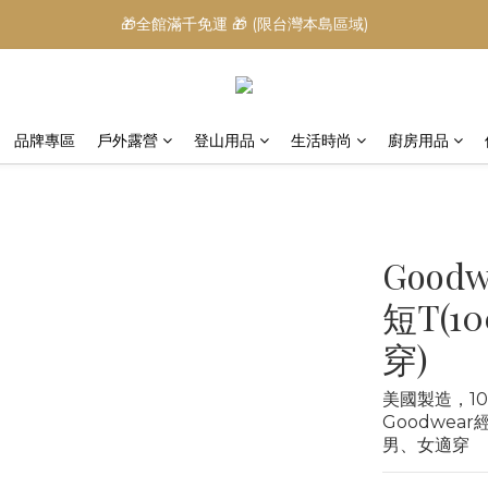
🎁全館滿千免運 🎁 (限台灣本島區域)
品牌專區
戶外露營
登山用品
生活時尚
廚房用品
Good
短T(1
穿)
美國製造，1
Goodwea
男、女適穿