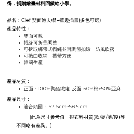
得，捐贈繪畫材料回饋給小學。
品名：
Clef
雙面漁夫帽
–
童趣插畫
(
多色可選
)
產品特性：
雙面可戴
帽緣可折疊調整
可拆取綁帶式帽繩並附調節扣環，防風吹落
可捲曲收納，攜帶方便
韓國生產
產品材質：
正面：
100%
聚酯纖維
;
反面
: 50%
棉
+50%
亞麻
產品尺寸：
適合頭圍：
57. 5cm~58.5 cm
(
(
/
/
/
)
此為尺寸參考值，視布料材質
軟
硬
薄
厚
等
)
不同略有差異。