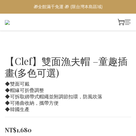
🎁全館滿千免運 🎁 (限台灣本島區域)
【Clef】雙面漁夫帽 –童趣插
畫(多色可選)
◆雙面可戴
◆帽緣可折疊調整
◆可拆取綁帶式帽繩並附調節扣環，防風吹落
◆可捲曲收納，攜帶方便
◆韓國生產
NT$1,680