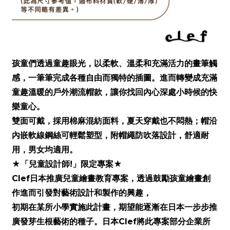
孩童們透過童趣眼光，以柔軟、溫柔和充滿活力的畫筆觸
感，一筆筆完成各種自由而獨特的插圖。進而轉變成充滿
童趣溫暖的戶外潮流帽款，讓你找回內心深處小時候的快
樂童心。
雙面可戴，採用棉麻混紡面料，夏天穿戴也不悶熱；帽沿
內嵌軟線鋼絲可輕鬆塑型，
附帽繩防吹落設計，
舒適耐
用，男女均適用。
★「兒童設計師
!
」限定專案★
Clef
日本推廣兒童繪畫教育專案，透過鼓勵孩童繪畫創
作進而引發對藝術設計和製作的興趣，
初期在某所小學實施此計畫，期望能逐漸在日本一步步推
廣發芽生根藝術的種子。日本
Clef
將此專案部分企業所