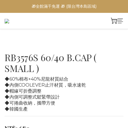
🎁全館滿千免運 🎁 (限台灣本島區域)
RB3576S 60/40 B.CAP (
SMALL )
◆60%棉布+40%尼龍材質結合
◆內側COOLEVER止汗材質，吸水速乾
◆帽緣可折疊調整
◆內側可調整式鬆緊帶設計
◆可捲曲收納，攜帶方便
◆韓國生產