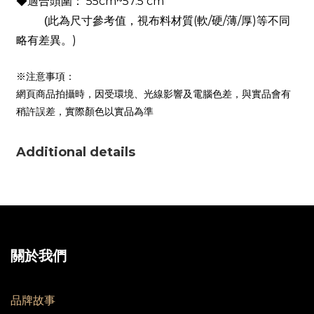
55cm~57.5 cm
◆適合頭圍：
此為尺寸參考值，視布料材質
(
軟
/
硬
/
薄
/
厚
)
等不同
(
略有差異。
)
※注意事項：
網頁商品拍攝時，因受環境、光線影響及電腦色差，與實品會有
稍許誤差，實際顏色以實品為準
Additional details
關於我們
品牌故事