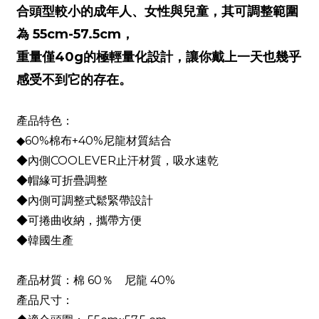
合頭型較小的成年人、女性與兒童，其可調整範圍
55cm-57.5cm
為
，
重量僅
40g
的極輕量化設計，讓你戴上一天也幾乎
感受不到它的存在。
產品特色：
60%
+40%
◆
棉布
尼龍材質結合
COOLEVER
◆內側
止汗材質，吸水速乾
◆帽緣可折疊調整
◆內側可調整式鬆緊帶設計
◆可捲曲收納，攜帶方便
◆韓國生產
60
40%
產品材質：
棉
％ 尼龍
產品尺寸：