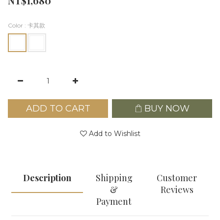
NT$1,680
Color
: 卡其款
ADD TO CART
BUY NOW
Add to Wishlist
Description
Shipping
Customer
&
Reviews
Payment