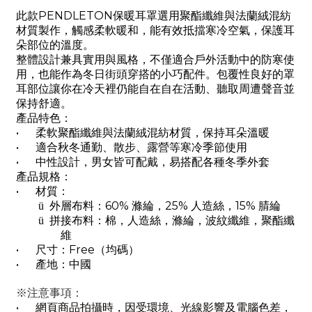
此款
PENDLETON
保暖耳罩選用聚酯纖維與法蘭絨混紡
材質製作，觸感柔軟暖和，能有效抵擋寒冷空氣，保護耳
朵部位的溫度。
整體設計兼具實用與風格，不僅適合戶外活動中的防寒使
用，也能作為冬日街頭穿搭的小巧配件。包覆性良好的罩
耳部位讓你在冷天裡仍能自在自在活動、聽取周遭聲音並
保持舒適。
產品特色：
•
柔軟聚酯纖維與法蘭絨混紡材質，保持耳朵溫暖
•
適合秋冬通勤、散步、露營等寒冷季節使用
•
中性設計，男女皆可配戴，易搭配各種冬季外套
產品規格：
•
材質：
外層布料：
60%
滌綸，
25%
人造絲，
15%
腈綸
ü
拼接布料：棉，人造絲，滌綸，波紋纖維，聚酯纖
ü
維
•
尺寸：
Free
（均碼）
•
產地：中國
※注意事項：
•
網頁商品拍攝時，因受環境、光線影響及電腦色差，