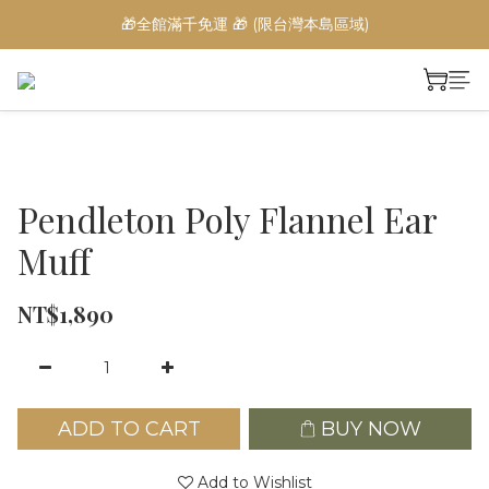
🎁全館滿千免運 🎁 (限台灣本島區域)
Pendleton Poly Flannel Ear
Muff
NT$1,890
ADD TO CART
BUY NOW
Add to Wishlist