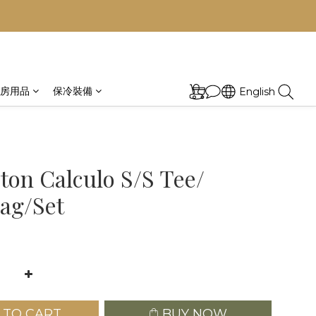
房用品
保冷裝備
English
ton Calculo S/S Tee/
ag/Set
 TO CART
BUY NOW