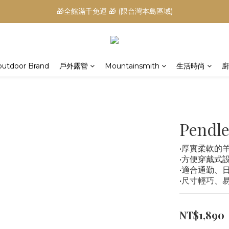
🎁全館滿千免運 🎁 (限台灣本島區域)
outdoor Brand
戶外露營
Mountainsmith
生活時尚
廚
Pendle
•厚實柔軟的
•方便穿戴式
•適合通勤、
•尺寸輕巧、
NT$1,890