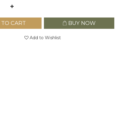
 TO CART
BUY NOW
Add to Wishlist