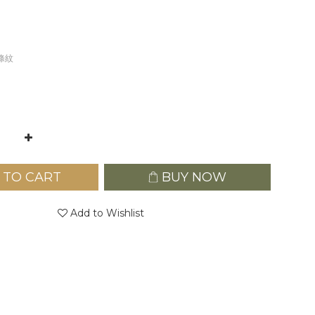
藍條紋
 TO CART
BUY NOW
Add to Wishlist