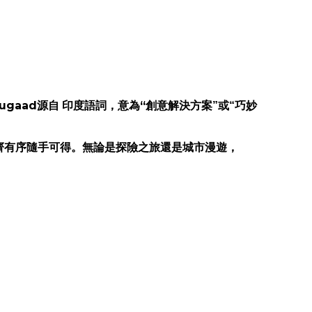
ugaad
“
源自 印度語詞，意為
創意解決方案”或“巧妙
齊有序隨手可得。無論是探險之旅還是城市漫遊，