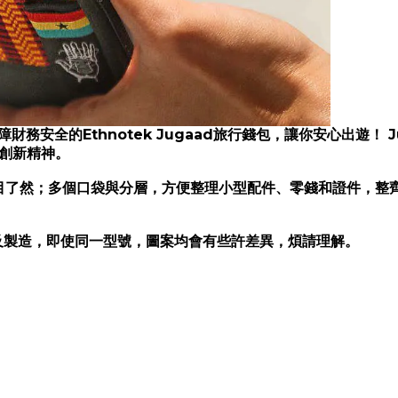
Ethnotek Jugaad
J
障財務安全的
旅行錢包，讓你安心出遊！
創新精神。
目了然；多個口袋與分層，方便整理小型配件、零錢和證件，整
及製造，即使同一型號，圖案均會有些許差異，煩請理解。