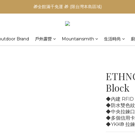
🎁全館滿千免運 🎁 (限台灣本島區域)
outdoor Brand
戶外露營
Mountainsmith
生活時尚
廚
ETHNO
Block
◆內建 RFI
◆防水雙色紋
◆中央拉鍊口
◆多個信用卡
◆YKK® 拉鍊