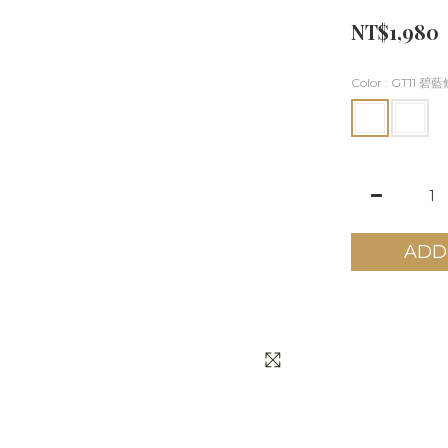
NT$1,980
Color
: GT11 碧
ADD