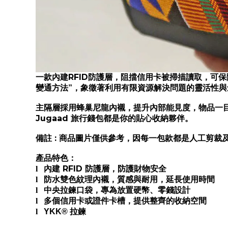
RFID
一款內建
防護層，阻擋信用卡被掃描讀取，可保
變通方法”，象徵著利用有限資源解決問題的靈活性與
主隔層採用蜂巢尼龍內襯，提升內部能見度，物品一
Jugaad
旅行錢包都是你的貼心收納夥伴。
:
備註
商品圖片僅供參考，因每一包款都是人工剪裁
產品特色：
RFID
l
內建
防護層，防護財物安全
l
防水雙色紋理內襯，質感與耐用，延長使用時間
l
中央拉鍊口袋，專為放置硬幣、零錢設計
l
多個信用卡或證件卡槽，提供整齊的收納空間
拉鍊
l
YKK®