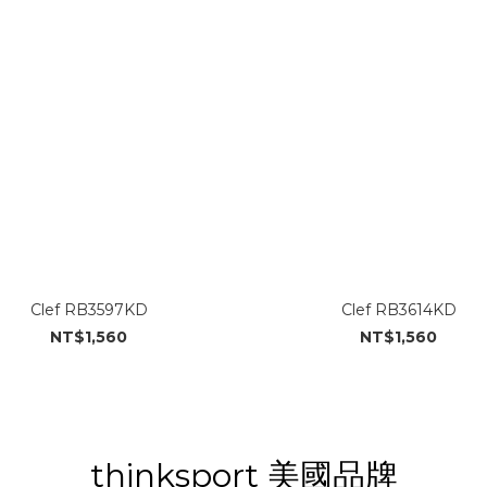
Clef RB3597KD
Clef RB3614KD
NT$1,560
NT$1,560
thinksport 美國品牌