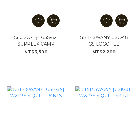
Grip Swany [GSS-32]
GRIP SWANY GSC-48
SUPPLEX CAMP
GS LOGO TEE
SHIRT3.0
NT$3,590
NT$2,200