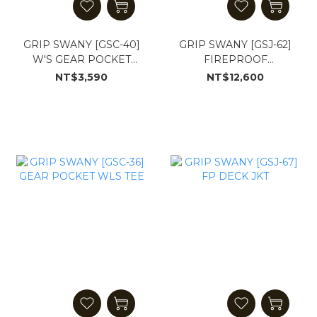
GRIP SWANY [GSC-40]
GRIP SWANY [GSJ-62]
W'S GEAR POCKET
FIREPROOF
PULLOVER
MONSTER PARKA 2.0
NT$3,590
NT$12,600