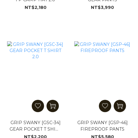
NT$2,180
NT$3,990
GRIP SWANY [GSC-34]
GRIP SWANY [GSP-46]
GEAR POCKET T SHIRT
FIREPROOF PANTS
2.0
NT$2,200
NT$5,580