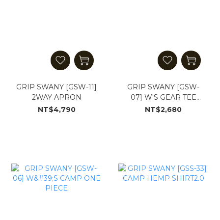
GRIP SWANY [GSW-11]
GRIP SWANY [GSW-
2WAY APRON
07] W'S GEAR TEE
SHIRT
NT$4,790
NT$2,680