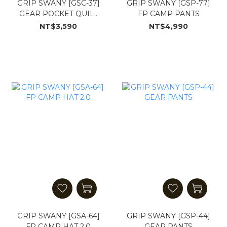
GRIP SWANY [GSC-37]
GRIP SWANY [GSP-77]
GEAR POCKET QUILT
FP CAMP PANTS
CREW
NT$3,590
NT$4,990
GRIP SWANY [GSA-64]
GRIP SWANY [GSP-44]
FP CAMP HAT 2.0
GEAR PANTS