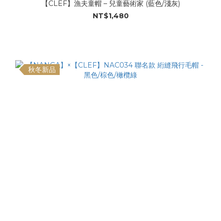
【CLEF】漁夫童帽 – 兒童藝術家 (藍色/淺灰)
NT$1,480
秋冬新品