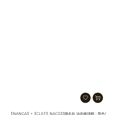
【NANGA】×【CLEF】NAC033聯名款 油布棒球帽 - 黑色/