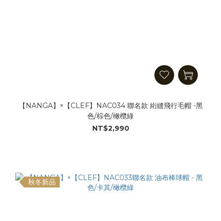
【NANGA】×【CLEF】NAC034 聯名款 絎縫飛行毛帽 -黑
色/棕色/橄欖綠
NT$2,990
秋冬新品