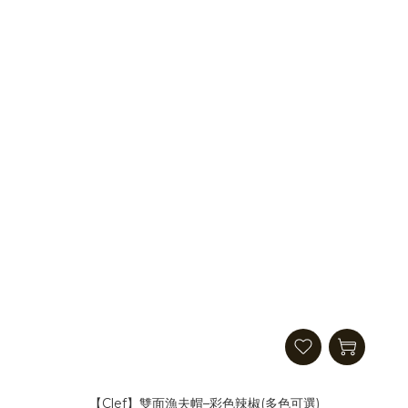
【Clef】雙面漁夫帽–彩色辣椒(多色可選)